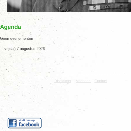
Agenda
Geen evenementen
vrijdag 7 augustus 2026
Dit is de officiële website van het Reizend Sc
Disclaimer
|
Vrienden
Contact
Vind het Museum op: