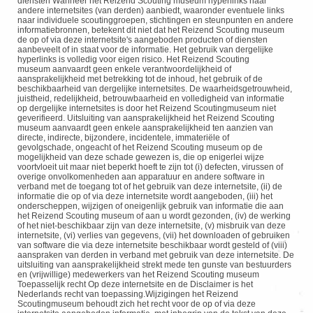
diensten Wanneer het Reizend Scouting museum hyperlinks naar
andere internetsites (van derden) aanbiedt, waaronder eventuele links
naar individuele scoutinggroepen, stichtingen en steunpunten en andere
informatiebronnen, betekent dit niet dat het Reizend Scouting museum
de op of via deze internetsite's aangeboden producten of diensten
aanbeveelt of in staat voor de informatie. Het gebruik van dergelijke
hyperlinks is volledig voor eigen risico. Het Reizend Scouting
museum
aanvaardt geen enkele verantwoordelijkheid of
aansprakelijkheid met betrekking
tot de inhoud, het gebruik of de
beschikbaarheid van dergelijke internetsites. De waarheidsgetrouwheid,
juistheid, redelijkheid, betrouwbaarheid en volledigheid van informatie
op dergelijke internetsites is door het Reizend Scoutingmuseum niet
geverifieerd. Uitsluiting van aansprakelijkheid het Reizend Scouting
museum aanvaardt geen enkele aansprakelijkheid ten aanzien van
directe, indirecte, bijzondere, incidentele, immateriële of
gevolgschade, ongeacht of het Reizend Scouting museum op de
mogelijkheid van deze schade gewezen is, die op enigerlei wijze
voortvloeit uit maar niet beperkt hoeft te zijn tot (i) defecten, virussen of
overige onvolkomenheden aan apparatuur en andere software in
verband met de toegang tot of het gebruik van deze internetsite, (ii) de
informatie die op of via deze internetsite wordt aangeboden, (iii) het
onderscheppen, wijzigen of oneigenlijk gebruik van informatie die aan
het Reizend Scouting museum of aan u wordt gezonden, (iv) de werking
of het niet-beschikbaar zijn van deze internetsite, (v) misbruik van deze
internetsite, (vi) verlies van gegevens, (vii) het downloaden of gebruiken
van software die via deze internetsite beschikbaar wordt gesteld of (viii)
aanspraken van derden in verband met gebruik van deze internetsite. De
uitsluiting van aansprakelijkheid strekt mede ten gunste van bestuurders
en (vrijwillige) medewerkers van het Reizend Scouting museum
Toepasselijk recht Op deze internetsite en de Disclaimer is het
Nederlands recht van toepassing.Wijzigingen het Reizend
Scoutingmuseum behoudt zich het recht voor de op of via deze