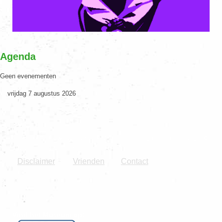
Agenda
Geen evenementen
vrijdag 7 augustus 2026
Dit is de officiële website van het Reizend Scoutingmuseum. Copyright ©
2026 Scouting Nederland.
Disclaimer
Vrienden
Contact
|
Vind het Museum op: