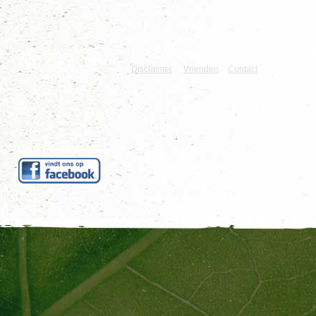
Dit is de officiële website van het Reizend Sc
Disclaimer
|
Vrienden
Contact
Vind het Museum op: