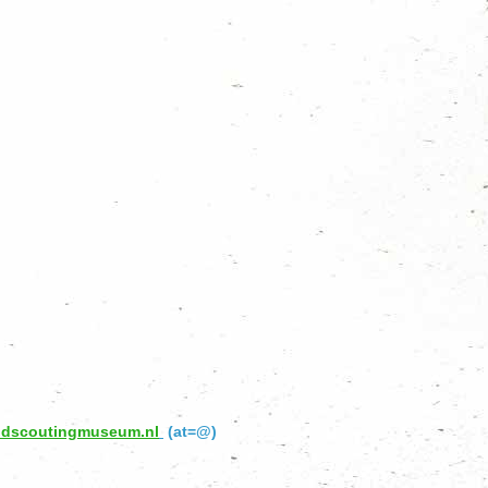
endscoutingmuseum.nl
(at=@)