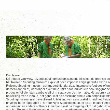
Disclaimer:
De inhoud van www.reizendscoutingmuseum.scouting.nl is met de grootste 
het Reizend Scouting museum expliciet noch impliciet enige garantie dat de op 
Reizend Scouting museum garandeert niet dat deze internetsite foutloos of o
derden) aanbiedt, waaronder eventuele links naar individuele scoutinggroepe
producten of diensten aanbeveelt of in staat voor de informatie. Het gebruik v
betrekking
tot de inhoud, het gebruik of de beschikbaarheid van dergelijke int
Scoutingmuseum niet geverifieerd. Uitsluiting van aansprakelijkheid het Reiz
gevolgschade, ongeacht of het Reizend Scouting museum op de mogelijkheid van
apparatuur en andere software in verband met de toegang tot of het gebruik van 
aan het Reizend Scouting museum of aan u wordt gezonden, (iv) de werking of he