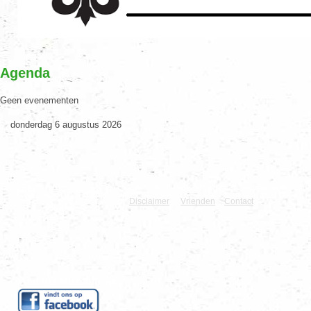
Agenda
Geen evenementen
donderdag 6 augustus 2026
Dit is de officiële website van het Reizend Sc
Disclaimer
|
Vrienden
Contact
Vind het Museum op: