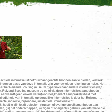
en actuele informatie uit betrouwbaar geachte bronnen aan te bieden, verstrekt
singen op basis van deze informatie zijn voor uw eigen rekening en risico. Het
eer het Reizend Scouting museum hyperlinks naar andere internetsites (van
het Reizend Scouting museum de op of via deze internetsite's aangeboden
m
aanvaardt geen enkele verantwoordelijkheid of aansprakelijkheid met
lledigheid van informatie op dergelijke internetsites is door het Reizend
te, indirecte, bijzondere, incidentele, immateriële of
 hoeft te zijn tot (i) defecten, virussen of overige onvolkomenheden aan
en, (iii) het onderscheppen, wijzigen of oneigenlijk gebruik van informatie die
(vi) verlies van gegevens, (vii) het downloaden of gebruiken van software die