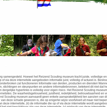
zorg samengesteld. Hoewel het Reizend Scouting museum
tracht juiste, volledige 
of via deze internetsite aangeboden informatie juist, volledig of actueel is. Beslis
nonderbroken zal functioneren Informatie van derden, producten en diensten Wann
n, stichtingen en steunpunten en andere informatiebronnen, betekent dit niet dat 
an dergelijke hyperlinks is volledig voor eigen risico. Het Reizend Scouting museu
ernetsites. De waarheidsgetrouwheid, juistheid, redelijkheid, betrouwbaarheid en vo
end Scouting museum aanvaardt geen enkele aansprakelijkheid ten aanzien van direc
 deze schade gewezen is, die op enigerlei wijze voortvloeit uit maar niet beperkt
deze internetsite, (ii) de informatie die op of via deze internetsite wordt aangebod
t niet-beschikbaar zijn van deze internetsite, (v) misbruik van deze internetsite, 