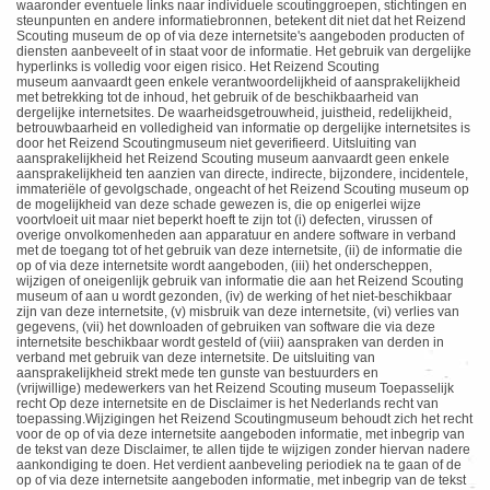
waaronder eventuele links naar individuele scoutinggroepen, stichtingen en
steunpunten en andere informatiebronnen, betekent dit niet dat het Reizend
Scouting museum de op of via deze internetsite's aangeboden producten of
diensten aanbeveelt of in staat voor de informatie. Het gebruik van dergelijke
hyperlinks is volledig voor eigen risico. Het Reizend Scouting
museum
aanvaardt geen enkele verantwoordelijkheid of aansprakelijkheid
met betrekking
tot de inhoud, het gebruik of de beschikbaarheid van
dergelijke internetsites. De waarheidsgetrouwheid, juistheid, redelijkheid,
betrouwbaarheid en volledigheid van informatie op dergelijke internetsites is
door het Reizend Scoutingmuseum niet geverifieerd. Uitsluiting van
aansprakelijkheid het Reizend Scouting museum aanvaardt geen enkele
aansprakelijkheid ten aanzien van directe, indirecte, bijzondere, incidentele,
immateriële of gevolgschade, ongeacht of het Reizend Scouting museum op
de mogelijkheid van deze schade gewezen is, die op enigerlei wijze
voortvloeit uit maar niet beperkt hoeft te zijn tot (i) defecten, virussen of
overige onvolkomenheden aan apparatuur en andere software in verband
met de toegang tot of het gebruik van deze internetsite, (ii) de informatie die
op of via deze internetsite wordt aangeboden, (iii) het onderscheppen,
wijzigen of oneigenlijk gebruik van informatie die aan het Reizend Scouting
museum of aan u wordt gezonden, (iv) de werking of het niet-beschikbaar
zijn van deze internetsite, (v) misbruik van deze internetsite, (vi) verlies van
gegevens, (vii) het downloaden of gebruiken van software die via deze
internetsite beschikbaar wordt gesteld of (viii) aanspraken van derden in
verband met gebruik van deze internetsite. De uitsluiting van
aansprakelijkheid strekt mede ten gunste van bestuurders en
(vrijwillige) medewerkers van het Reizend Scouting museum Toepasselijk
recht Op deze internetsite en de Disclaimer is het Nederlands recht van
toepassing.Wijzigingen het Reizend Scoutingmuseum behoudt zich het recht
voor de op of via deze internetsite aangeboden informatie, met inbegrip van
de tekst van deze Disclaimer, te allen tijde te wijzigen zonder hiervan nadere
aankondiging te doen. Het verdient aanbeveling periodiek na te gaan of de
op of via deze internetsite aangeboden informatie, met inbegrip van de tekst